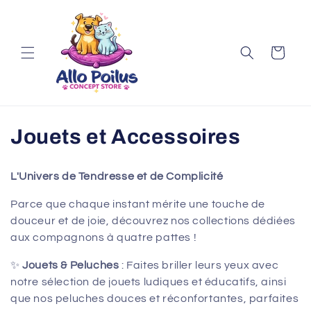
et
passer
au
contenu
Panier
C
Jouets et Accessoires
o
L'Univers de Tendresse et de Complicité
l
Parce que chaque instant mérite une touche de
l
douceur et de joie, découvrez nos collections dédiées
aux compagnons à quatre pattes !
e
✨
Jouets & Peluches
: Faites briller leurs yeux avec
c
notre sélection de jouets ludiques et éducatifs, ainsi
t
que nos peluches douces et réconfortantes, parfaites