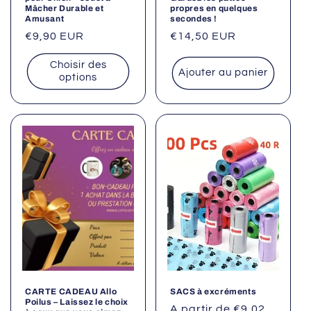
Mâcher Durable et
propres en quelques
Amusant
secondes !
Prix
€9,90 EUR
Prix
€14,50 EUR
habituel
habituel
Choisir des
Ajouter au panier
options
CARTE CADEAU Allo
SACS à excréments
Poilus – Laissez le choix
Prix
A partir de €9,02