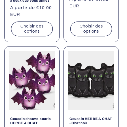
à ceux que vous aimez
habituel
EUR
Prix
A partir de €10,00
habituel
EUR
Choisir des
Choisir des
options
options
Coussin chauve-souris
Coussin HERBE A CHAT
HERBE A CHAT
- Chat noir