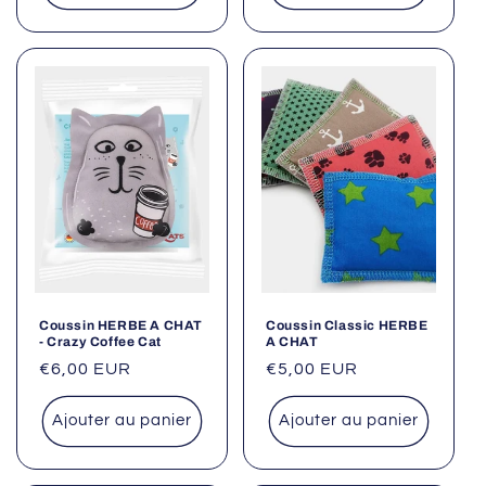
Coussin HERBE A CHAT
Coussin Classic HERBE
- Crazy Coffee Cat
A CHAT
Prix
€6,00 EUR
Prix
€5,00 EUR
habituel
habituel
Ajouter au panier
Ajouter au panier