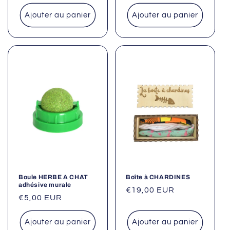
habituel
Ajouter au panier
Ajouter au panier
Boule HERBE A CHAT
Boîte à CHARDINES
adhésive murale
Prix
€19,00 EUR
Prix
€5,00 EUR
habituel
habituel
Ajouter au panier
Ajouter au panier