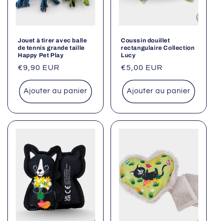
Jouet à tirer avec balle
Coussin douillet
de tennis grande taille
rectangulaire Collection
Happy Pet Play
Lucy
Prix
€9,90 EUR
Prix
€5,00 EUR
habituel
habituel
Ajouter au panier
Ajouter au panier