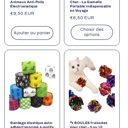
Animaux Anti-Poils
Chat – La Gamelle
Électrostatique
Portable Indispensable
en Voyage
Prix
€9,50 EUR
Prix
€6,50 EUR
habituel
habituel
Choisir des
Ajouter au panier
options
Bandage élastique auto-
🐾 BOULES froissées
adhésif imprimé à motifs
pour chat – 5 ou 10