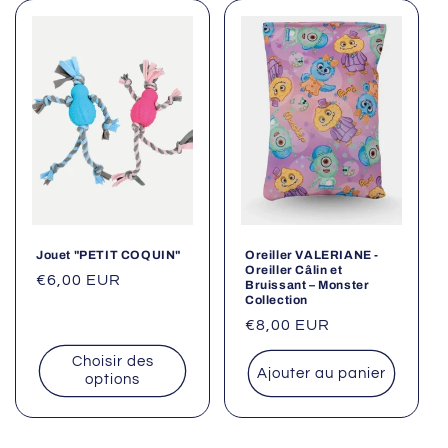
Jouet "PETIT COQUIN"
Oreiller VALERIANE -
Oreiller Câlin et
Prix
€6,00 EUR
Bruissant – Monster
Collection
habituel
Prix
€8,00 EUR
habituel
Choisir des
Ajouter au panier
options