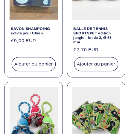
SAVON SHAMPOING
BALLE DE TENNIS
solide pour Chien
SPORTSPET édition
jungle – lot de 3, Ø 65
Prix
€9,00 EUR
mm
habituel
Prix
€7,70 EUR
habituel
Ajouter au panier
Ajouter au panier