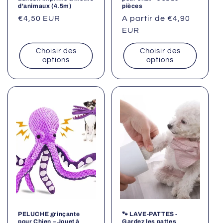
d'animaux (4.5m)
pièces
Prix
€4,50 EUR
Prix
A partir de €4,90
habituel
habituel
EUR
Choisir des
Choisir des
options
options
PELUCHE grinçante
🐾 LAVE-PATTES -
pour Chien – Jouet à
Gardez les pattes