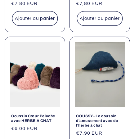
Prix
€7,80 EUR
Prix
€7,80 EUR
habituel
habituel
Ajouter au panier
Ajouter au panier
Coussin Cœur Peluche
COUSSY - Le coussin
avec HERBE A CHAT
d'amusement avec de
l'herbe à chat
Prix
€6,00 EUR
Prix
€7,90 EUR
habituel