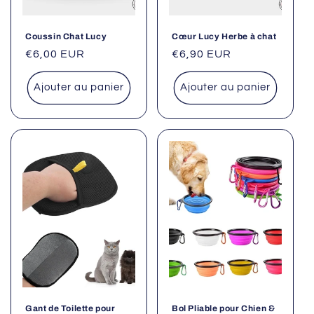
Coussin Chat Lucy
Cœur Lucy Herbe à chat
Prix
€6,00 EUR
Prix
€6,90 EUR
habituel
habituel
Ajouter au panier
Ajouter au panier
Gant de Toilette pour
Bol Pliable pour Chien &