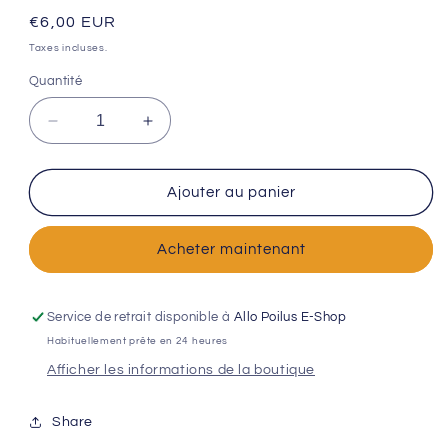
Prix
€6,00 EUR
habituel
Taxes incluses.
Quantité
Réduire
Augmenter
la
la
quantité
quantité
de
de
Ajouter au panier
Coussin
Coussin
HERBE
HERBE
Acheter maintenant
A
A
CHAT
CHAT
-
-
Le
Le
Service de retrait disponible à
Allo Poilus E-Shop
monstre
monstre
Habituellement prête en 24 heures
bleu
bleu
Afficher les informations de la boutique
–
–
Monster
Monster
Collection
Collection
Share