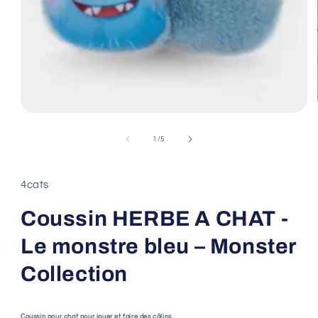
Ouvrir
le
média
de
1
/
5
1
dans
une
fenêtre
4cats
modale
Coussin HERBE A CHAT -
Le monstre bleu – Monster
Collection
Coussin pour chat pour jouer et faire des câlins.