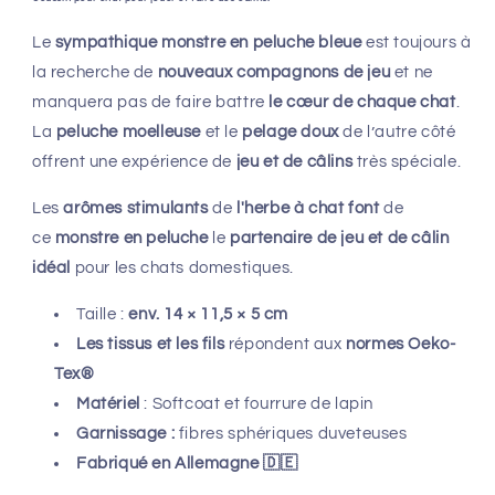
Le
sympathique monstre en peluche bleue
est toujours à
la recherche de
nouveaux compagnons de jeu
et ne
manquera pas de faire battre
le cœur de chaque chat
.
La
peluche moelleuse
et le
pelage doux
de l’autre côté
offrent une expérience de
jeu et de câlins
très spéciale.
Les
arômes stimulants
de
l'herbe à chat font
de
ce
monstre en peluche
le
partenaire de jeu et de câlin
idéal
pour les chats domestiques.
Taille :
env. 14 × 11,5 × 5 cm
Les tissus et les fils
répondent aux
normes Oeko-
Tex®
Matériel
: Softcoat et fourrure de lapin
Garnissage :
fibres sphériques duveteuses
Fabriqué en Allemagne
🇩🇪