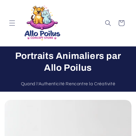
et
passer
au
contenu
Panier
Portraits Animaliers par
Allo Poilus
Quand l’Authenticité Rencontre la Créativité