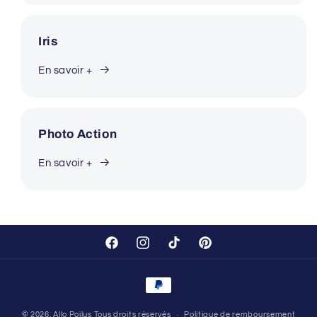
Iris
En savoir +
Photo Action
En savoir +
Facebook
Instagram
TikTok
Pinterest
Moyens
de
© 2026,
Allo Poilus
Tous droits réservés
Politique de remboursement
paiement