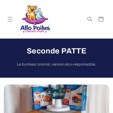
et
passer
au
contenu
Panier
Seconde PATTE
Le bonheur animal, version éco-responsable.