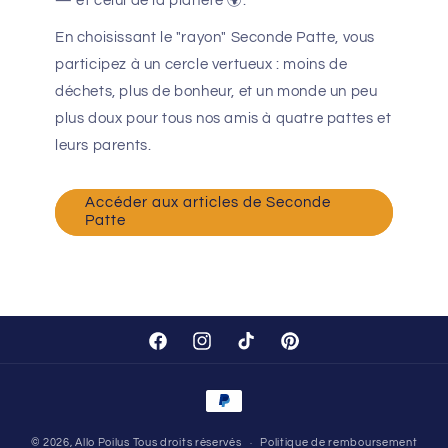
— et celui de la planète 🌍.
En choisissant le "rayon" Seconde Patte, vous
participez à un cercle vertueux : moins de
déchets, plus de bonheur, et un monde un peu
plus doux pour tous nos amis à quatre pattes et
leurs parents.
Accéder aux articles de Seconde
Patte
Facebook
Instagram
TikTok
Pinterest
Moyens
de
© 2026,
Allo Poilus
Tous droits réservés
Politique de remboursement
paiement