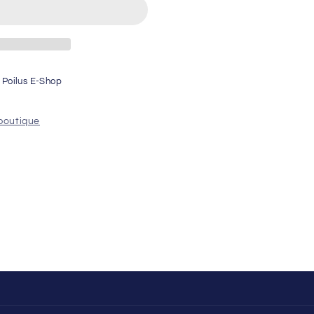
o Poilus E-Shop
s
 boutique