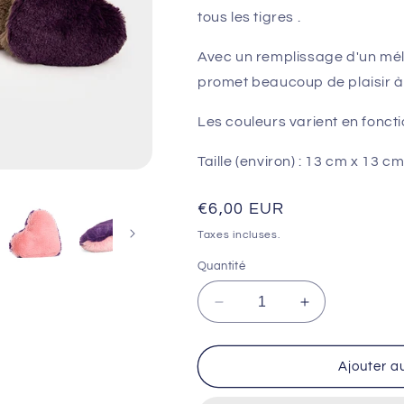
tous les tigres .
Avec un remplissage d'un m
promet beaucoup de plaisir à la 
Les couleurs varient en fonctio
Taille (environ) : 13 cm x 13 cm
Prix
€6,00 EUR
habituel
Taxes incluses.
Quantité
Réduire
Augmenter
la
la
quantité
quantité
de
de
Ajouter a
Coussin
Coussin