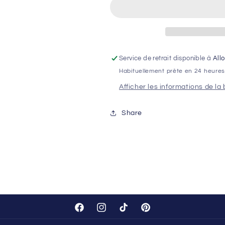
Cœur
Cœur
Peluche
Peluche
avec
avec
HERBE
HERBE
A
A
CHAT
CHAT
Service de retrait disponible à
All
Habituellement prête en 24 heure
Afficher les informations de la
Share
Facebook
Instagram
TikTok
Pinterest