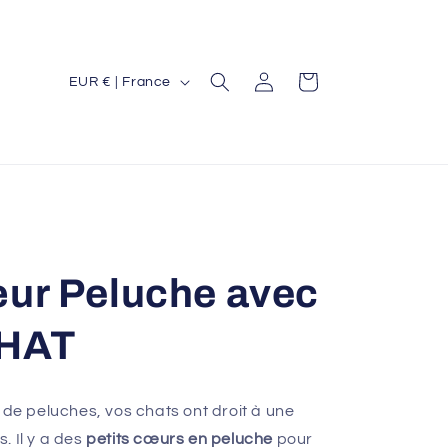
P
Connexion
Panier
EUR € | France
a
y
s
/
r
é
ur Peluche avec
g
i
HAT
o
n
 de peluches, vos chats ont droit à une
. Il y a des
petits cœurs en peluche
pour