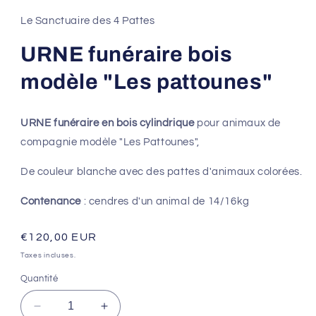
Le Sanctuaire des 4 Pattes
URNE funéraire bois
modèle "Les pattounes"
URNE funéraire en bois cylindrique
pour animaux de
compagnie modèle "Les Pattounes",
De couleur blanche avec des pattes d'animaux colorées.
Contenance
: cendres d'un animal de 14/16kg
Prix
€120,00 EUR
habituel
Taxes incluses.
Quantité
Réduire
Augmenter