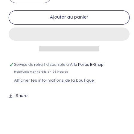
la
la
quantité
quantité
de
de
Ajouter au panier
URNE
URNE
funéraire
funéraire
bois
bois
modèle
modèle
&quot;Les
&quot;Les
pattounes&quot;
pattounes&quot;
Service de retrait disponible à
Allo Poilus E-Shop
Habituellement prête en 24 heures
Afficher les informations de la boutique
Share