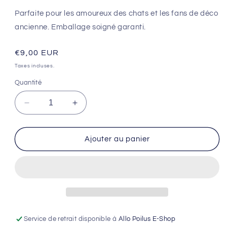
Parfaite pour les amoureux des chats et les fans de déco
ancienne. Emballage soigné garanti.
Prix
€9,00 EUR
habituel
Taxes incluses.
Quantité
Réduire
Augmenter
la
la
quantité
quantité
de
de
Ajouter au panier
🐱
🐱
Statuette
Statuette
en
en
Céramique
Céramique
Chat
Chat
couché
couché
Service de retrait disponible à
Allo Poilus E-Shop