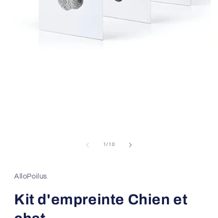
Ouvrir
le
média
1
dans
une
fenêtre
modale
de
1
/
10
AlloPoilus
Kit d'empreinte Chien et