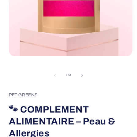
Ouvrir
le
média
1
de
1
/
3
dans
une
fenêtre
modale
PET GREENS
🐾 COMPLEMENT
ALIMENTAIRE – Peau &
Allergies