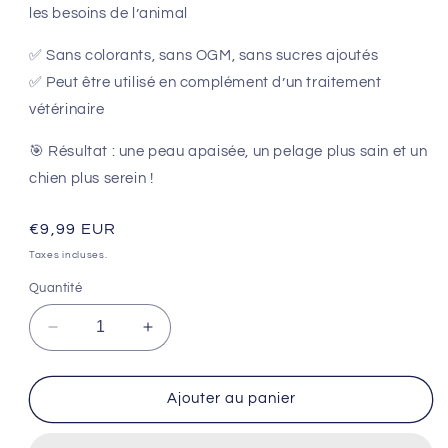
les besoins de l’animal
✅ Sans colorants, sans OGM, sans sucres ajoutés
✅ Peut être utilisé en complément d’un traitement
vétérinaire
🎯 Résultat : une peau apaisée, un pelage plus sain et un
chien plus serein !
Prix
€9,99 EUR
habituel
Taxes incluses.
Quantité
Réduire
Augmenter
la
la
quantité
quantité
de
de
Ajouter au panier
🐾
🐾
COMPLEMENT
COMPLEMENT