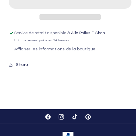
ALIMENTAIRE
ALIMENTAIRE
–
–
Peau
Peau
&amp;
&amp;
Allergies
Allergies
Service de retrait disponible à
Allo Poilus E-Shop
Habituellement prête en 24 heures
Afficher les informations de la boutique
Share
Facebook
Instagram
TikTok
Pinterest
Moyens