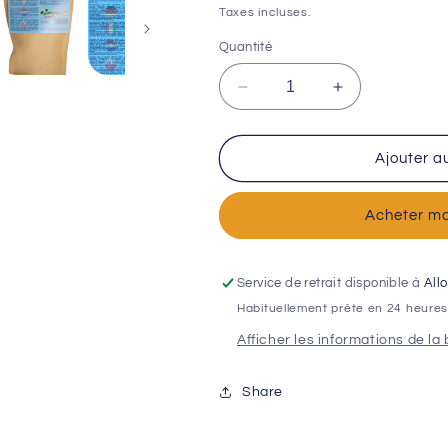
habituel
Taxes incluses.
Quantité
Réduire
Augmenter
la
la
quantité
quantité
de
de
Ajouter a
Chips
Chips
de
de
Acheter ma
THON
THON
pour
pour
chiens
chiens
et
et
Service de retrait disponible à
All
chats
chats
Habituellement prête en 24 heure
(50
(50
Afficher les informations de la
g)
g)
Share