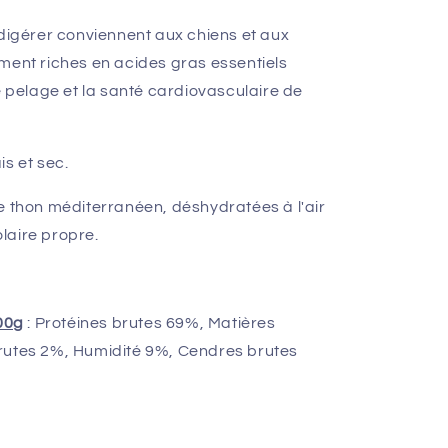
 digérer conviennent aux chiens et aux
ment riches en acides gras essentiels
e pelage et la santé cardiovasculaire de
s et sec.
e thon méditerranéen, déshydratées à l'air
laire propre.
100g
: Protéines brutes 69%, Matières
rutes 2%, Humidité 9%, Cendres brutes