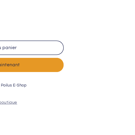
u panier
intenant
o Poilus E-Shop
s
 boutique