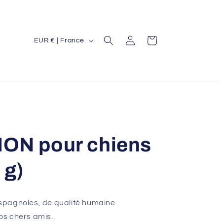
P
Connexion
Panier
EUR € | France
a
y
s
/
r
é
HON pour chiens
g
i
 g)
o
n
spagnoles, de qualité humaine
os chers amis.