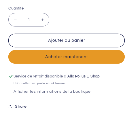
Quantité
Réduire
Augmenter
la
la
quantité
quantité
de
de
Ajouter au panier
CARTE
CARTE
URGENCE
URGENCE
Acheter maintenant
Animale
Animale
(Violet)
(Violet)
Service de retrait disponible à
Allo Poilus E-Shop
Habituellement prête en 24 heures
Afficher les informations de la boutique
Share