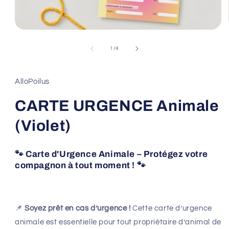
Ouvrir
le
média
de
1
/
4
1
dans
une
fenêtre
AlloPoilus
modale
CARTE URGENCE Animale
(Violet)
🐾
Carte d'Urgence Animale – Protégez votre
compagnon à tout moment !
🐾
📌
Soyez prêt en cas d’urgence !
Cette carte d’urgence
animale est essentielle pour tout propriétaire d’animal de