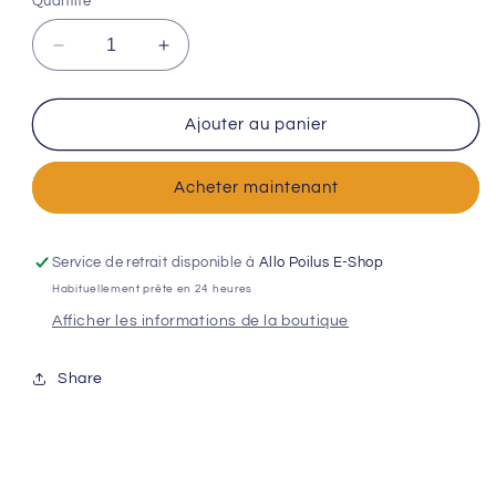
Quantité
Réduire
Augmenter
la
la
quantité
quantité
de
de
Ajouter au panier
Barre
Barre
FROMAGE
FROMAGE
Acheter maintenant
DE
DE
YAK
YAK
(50-
(50-
80g)
80g)
Service de retrait disponible à
Allo Poilus E-Shop
Habituellement prête en 24 heures
Afficher les informations de la boutique
Share