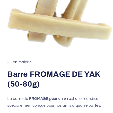
Ouvrir
le
média
1
JF animalerie
dans
une
fenêtre
Barre FROMAGE DE YAK
modale
(50-80g)
La barre de
FROMAGE
pour chien
est une friandise
spécialement conçue pour nos amis à quatre pattes.