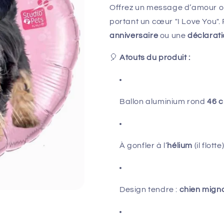
Offrez un message d’amour o
portant un cœur "I Love You". 
anniversaire
ou une
déclarat
🎈
Atouts du produit :
Ballon aluminium rond
46 c
À gonfler à l’
hélium
(il flotte
Design tendre :
chien migno