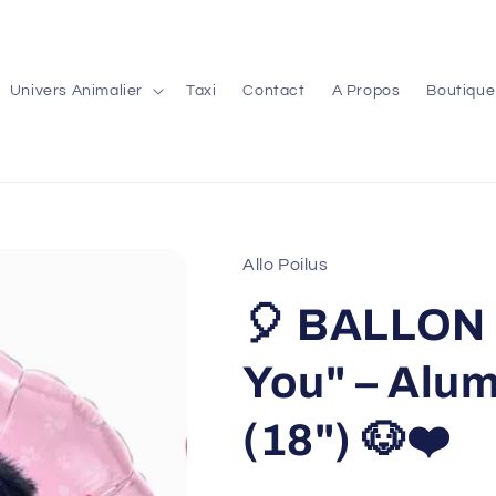
Univers Animalier
Taxi
Contact
A Propos
Boutique
Allo Poilus
🎈 BALLON 
You" – Alu
(18") 🐶❤️