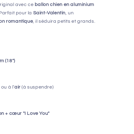
riginal avec ce
ballon chien en aluminium
Parfait pour la
Saint-Valentin
, un
ion romantique
, il séduira petits et grands.
m (18")
) ou à l’
air
(à suspendre)
n + cœur "I Love You"