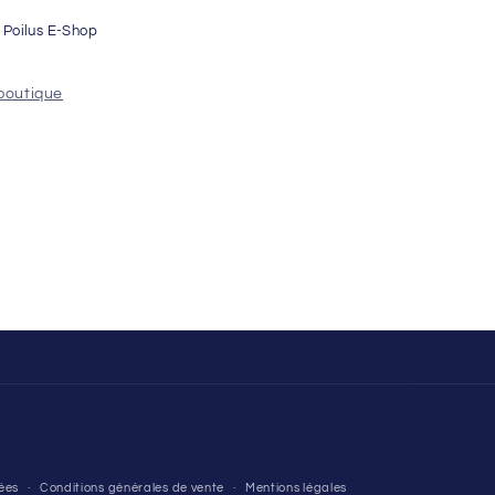
o Poilus E-Shop
s
 boutique
ées
Conditions générales de vente
Mentions légales