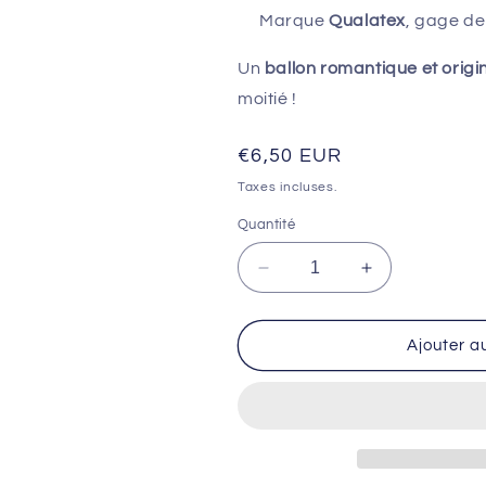
Marque
Qualatex
, gage de
Un
ballon romantique et origi
moitié !
Prix
€6,50 EUR
habituel
Taxes incluses.
Quantité
Réduire
Augmenter
la
la
quantité
quantité
de
de
Ajouter a
🎈
🎈
BALLON
BALLON
Chien
Chien
&quot;I
&quot;I
Love
Love
You&quot;
You&quot;