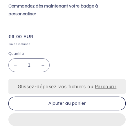
Commandez dès maintenant votre badge à
personnaliser
Prix
€6,00 EUR
habituel
Taxes incluses.
Quantité
Réduire
Augmenter
la
la
quantité
quantité
de
de
Glissez-déposez vos fichiers ou
Parcourir
BADGE
BADGE
à
à
Ajouter au panier
Personnaliser
Personnaliser
(58mm)
(58mm)
à
à
épingler
épingler