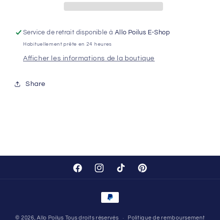
Service de retrait disponible à
Allo Poilus E-Shop
Habituellement prête en 24 heures
Afficher les informations de la boutique
Share
Facebook
Instagram
TikTok
Pinterest
Moyens
de
© 2026,
Allo Poilus
Tous droits réservés
Politique de remboursement
paiement