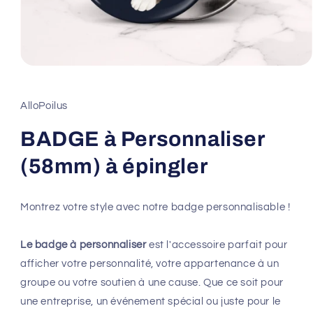
Ouvrir
le
média
1
AlloPoilus
dans
une
fenêtre
BADGE à Personnaliser
modale
(58mm) à épingler
Montrez votre style avec notre badge personnalisable !
Le badge à personnaliser
est l'accessoire parfait pour
afficher votre personnalité, votre appartenance à un
groupe ou votre soutien à une cause. Que ce soit pour
une entreprise, un événement spécial ou juste pour le