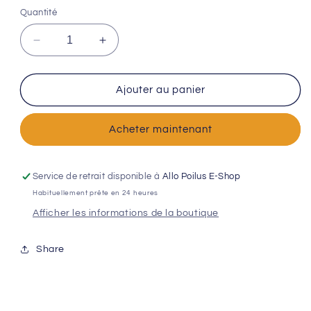
Quantité
Réduire
Augmenter
la
la
quantité
quantité
de
de
Ajouter au panier
ANCHOIS
ANCHOIS
pour
pour
Acheter maintenant
chiens
chiens
et
et
chats
chats
Service de retrait disponible à
Allo Poilus E-Shop
Habituellement prête en 24 heures
Afficher les informations de la boutique
Share