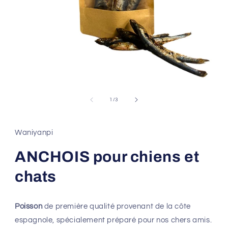
Ouvrir
le
média
de
1
/
3
1
dans
une
fenêtre
Waniyanpi
modale
ANCHOIS pour chiens et
chats
Poisson
de première qualité provenant de la côte
espagnole, spécialement préparé pour nos chers amis.